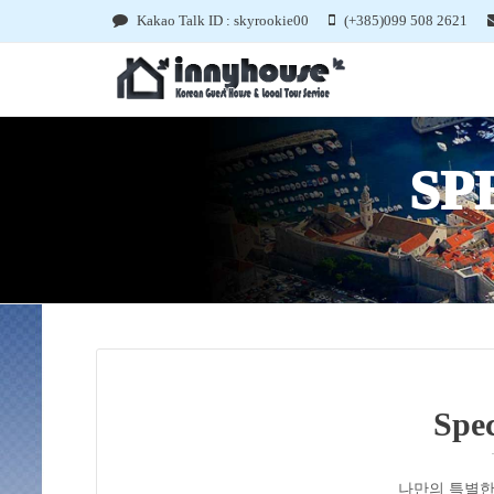
Kakao Talk ID : skyrookie00
(+385)099 508 2621
SP
Spec
나만의 특별한