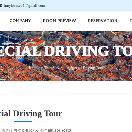
innyhouse01@gmail.com
COMPANY
ROOM PREVIEW
RESERVATION
T
ECIAL DRIVING T
Home
Tour Service
Special Driving Tour
ial Driving Tour
 발칸 ( 크로아티아 & 슬로베니아 )여행