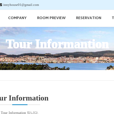
innyhouse01@gmail.com
COMPANY
ROOM PREVIEW
RESERVATION
T
Tour Informantion
Home
Community
Tour Information
ur Information
Tour Information 입니다,