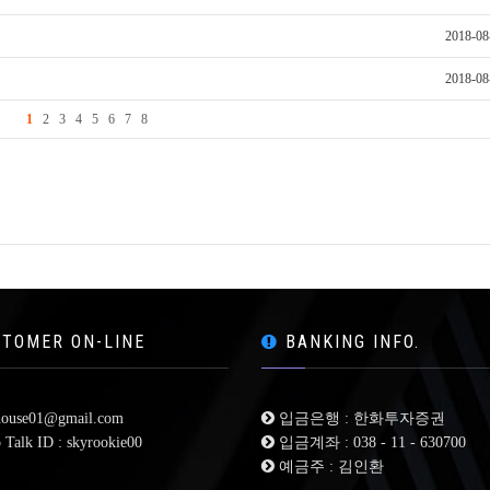
2018-08
2018-08
1
2
3
4
5
6
7
8
TOMER ON-LINE
BANKING INFO.
ouse01@gmail.com
입금은행 : 한화투자증권
Talk ID : skyrookie00
입금계좌 : 038 - 11 - 630700
예금주 : 김인환