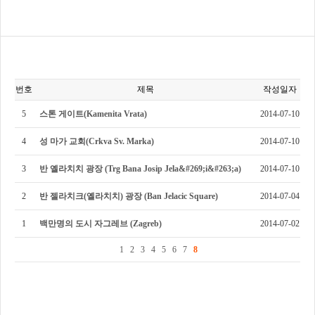
번호
제목
작성일자
5
스톤 게이트(Kamenita Vrata)
2014-07-10
4
성 마가 교회(Crkva Sv. Marka)
2014-07-10
3
반 옐라치치 광장 (Trg Bana Josip Jela&#269;i&#263;a)
2014-07-10
2
반 젤라치크(옐라치치) 광장 (Ban Jelacic Square)
2014-07-04
1
백만명의 도시 자그레브 (Zagreb)
2014-07-02
1
2
3
4
5
6
7
8