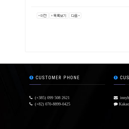
CUSTOMER PHONE
CUS
(+385) 099 508 2621
innyh
(+82) 070-8899-0425
Kakao 