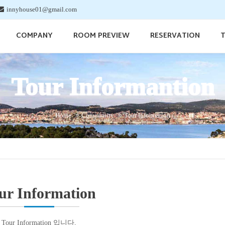
innyhouse01@gmail.com
COMPANY
ROOM PREVIEW
RESERVATION
T
Tour Informantion
Home
Community
Tour Information
ur Information
Tour Information 입니다,